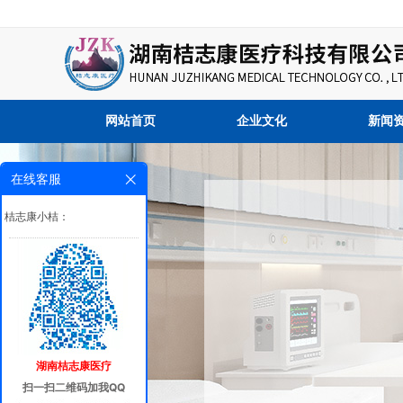
网站首页
企业文化
新闻
在线客服
桔志康小桔：
湖南桔志康医疗
扫一扫二维码加我QQ