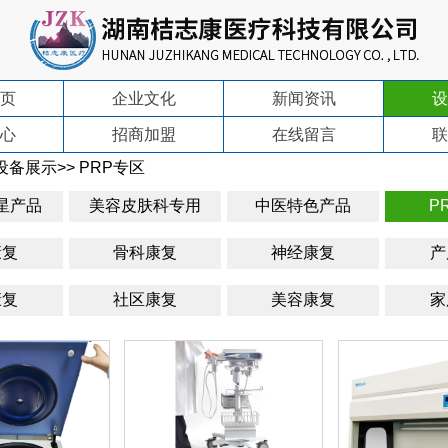
页
企业文化
新闻资讯
设
心
招商加盟
在线留言
联
设备展示
>>
PRP专区
星产品
美容皮肤科专用
中医特色产品
P
康复
骨科康复
神经康复
产
康复
社区康复
美容康复
家